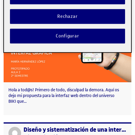
Visibilidad:
Fecha de publicación
10 mayo, 2023 1:23 am
en PEC 2. DISEÑO Y SISTEMATIZAC
Pública
-
9 May 2023
-
comentario
Rechazar
Configurar
Hola a tod@s! Primero de todo, disculpad la demora. Aquí os
dejo mi propuesta para la interfaz web dentro del universo
BIKI que…
Diseño y sistematización de una interfaz gráfica
Publicado por