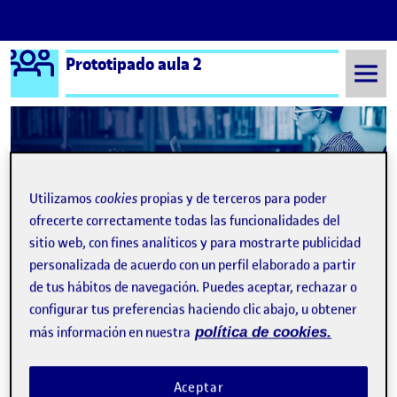
Logo Ágora
Prototipado aula 2
Saltar al contenido
Semestre 20222 - Aula 2
02 Diseño y sistematización de una interfaz gráfica (proyecto 1/2) (30%)
Utilizamos
cookies
propias y de terceros para poder
02 Diseño y
ofrecerte correctamente todas las funcionalidades del
sitio web, con fines analíticos y para mostrarte publicidad
sistematización de una
personalizada de acuerdo con un perfil elaborado a partir
interfaz gráfica (proyecto
de tus hábitos de navegación. Puedes aceptar, rechazar o
configurar tus preferencias haciendo clic abajo, u obtener
1/2) (30%)
más información en nuestra
política de cookies.
PEC 2. DISEÑO Y SISTEMATIZACIÓN DE UNA INTERFAZ
Publicado por
Aceptar
Publicado por
María Hernández López