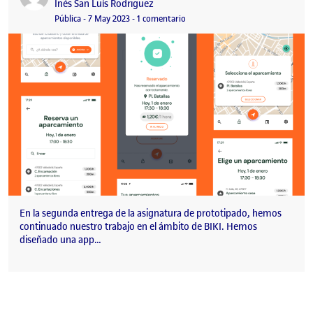
Publicado por
Inés San Luís Rodriguez
Visibilidad:
Fecha de publicación
en Diseño y sistematización de una
Pública
-
7 May 2023
-
1 comentario
En la segunda entrega de la asignatura de prototipado, hemos
continuado nuestro trabajo en el ámbito de BIKI. Hemos
diseñado una app…