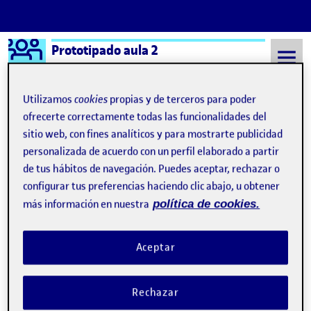
Logo Ágora
Prototipado aula 2
Saltar al contenido
Utilizamos
cookies
propias y de terceros para poder
ofrecerte correctamente todas las funcionalidades del
sitio web, con fines analíticos y para mostrarte publicidad
Semestre 20222 - Aula 2
7 Mayo, 2023
personalizada de acuerdo con un perfil elaborado a partir
7 Mayo, 2023
de tus hábitos de navegación. Puedes aceptar, rechazar o
configurar tus preferencias haciendo clic abajo, u obtener
más información en nuestra
política de cookies.
Diseño y sistematización de una interfaz gráfica
Publicado por
Publicado por
Inés San Luís Rodriguez
Visibilidad:
Fecha de publicación
en Diseño y sistematización de una
Pública
-
7 May 2023
-
1 comentario
Aceptar
Rechazar