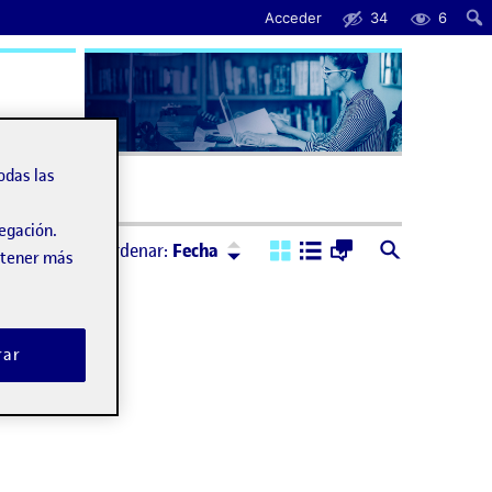
Acceder
34
6
uda
odas las
vegación.
Ordenar:
Descendente
Ordenar:
Fecha
obtener más
rar