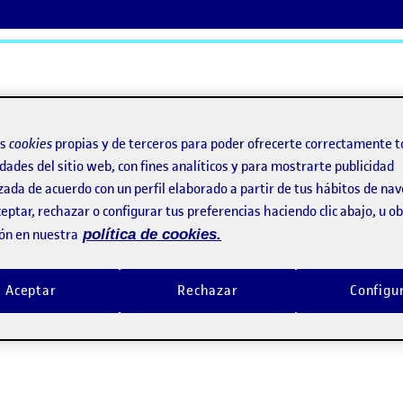
ActiFolios
Ay
os
cookies
propias y de terceros para poder ofrecerte correctamente t
dades del sitio web, con fines analíticos y para mostrarte publicidad
zada de acuerdo con un perfil elaborado a partir de tus hábitos de na
eptar, rechazar o configurar tus preferencias haciendo clic abajo, u 
ón en nuestra
política de cookies.
z
Aceptar
Rechazar
Configu
zación de una interfaz gráfica