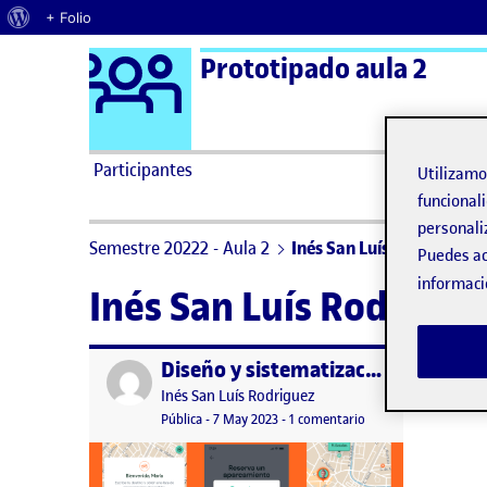
Acerca de WordPress
+ Folio
Logo Ágora
Prototipado aula 2
Saltar al contenido
Participantes
Utilizam
funcionali
personali
Semestre 20222 - Aula 2
Inés San Luís Rodriguez
Puedes ac
informaci
Inés San Luís Rodrigue
Diseño y sistematización de una interfaz gráfica
Publicado por
Publicado por
Inés San Luís Rodriguez
Visibilidad:
Fecha de publicación
en Diseño y sistemati
Pública
-
7 May 2023
-
1 comentario